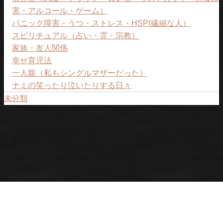
害・アルコール・ゲーム）
パニック障害・うつ・ストレス・HSP(繊細な人）
スピリチュアル（占い・霊・宗教）
家族・友人関係
幸せ育児法
一人親（私もシングルマザーだった）
ナミの笑ったり泣いたりする日々
未分類
プライバシーポリシー
ナミについて
ご予約ページ。
女性のトリセツ