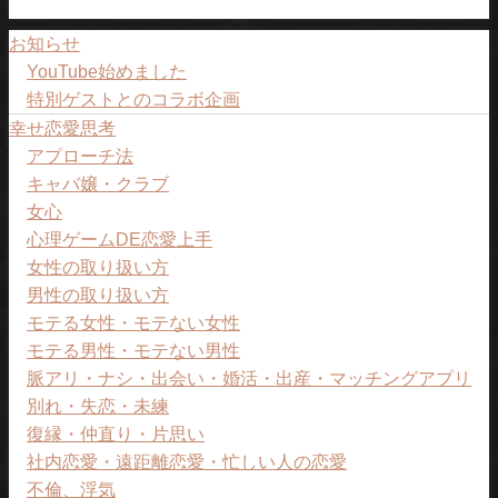
お知らせ
YouTube始めました
特別ゲストとのコラボ企画
幸せ恋愛思考
アプローチ法
キャバ嬢・クラブ
女心
心理ゲームDE恋愛上手
女性の取り扱い方
男性の取り扱い方
モテる女性・モテない女性
モテる男性・モテない男性
脈アリ・ナシ・出会い・婚活・出産・マッチングアプリ
別れ・失恋・未練
復縁・仲直り・片思い
社内恋愛・遠距離恋愛・忙しい人の恋愛
不倫、浮気