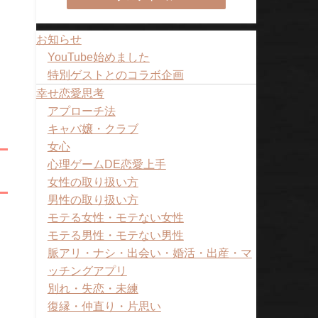
お知らせ
YouTube始めました
特別ゲストとのコラボ企画
幸せ恋愛思考
アプローチ法
キャバ嬢・クラブ
女心
心理ゲームDE恋愛上手
女性の取り扱い方
男性の取り扱い方
モテる女性・モテない女性
モテる男性・モテない男性
脈アリ・ナシ・出会い・婚活・出産・マ
ッチングアプリ
別れ・失恋・未練
復縁・仲直り・片思い