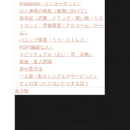
Instagram・インターネット）
心と身体の病気（健康に向けて）
依存症（恋愛・ドラッグ・買い物・リス
トカット・摂食障害・アルコール・ゲー
ム）
パニック障害・うつ・ストレス・
HSP(繊細な人）
スピリチュアル（占い・霊・宗教）
家族・友人関係
幸せ育児法
一人親（私もシングルマザーだった）
ナミの笑ったり泣いたりする日々
未分類