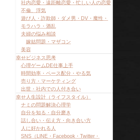
社内恋愛・遠距離恋愛・忙しい人の恋愛
不倫、浮気
遊び人・詐欺師・ダメ男・DV・魔性・
モラハラ・酒乱
夫婦の悩み相談
嫁姑問題・マザコン
美容
幸せビジネス思考
心理ゲームDE仕事上手
時間効率・ペース配分・やる気
売り方・マーケティング
出世・社内での人付き合い
幸せ人生設計（ライフスタイル）
ナミの問題解決心理学
自分を知る・自分磨き
話し合い・伝え方・向き合い方
人に好かれる人
SNS（LINE・Facebook・Twitter・