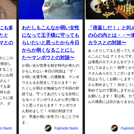
にも多
わたしもこんなか弱い女性
「倍返しだ！」と叫
たと
になって王子様に守っても
の心の内とは・・〜
マとの
らいたいと思ったから今日
カラスとの対談〜
からか弱くなることにし
あっさりしてると思ってた 
んこんにちは ナミさんです。
た〜マンボウとの対談〜
さにこの
は漆黒のカラスさんをゲス
回骨折し
か弱い女が世界を制す時代が来たの
びしてみました！ 朝早くか
すること
かもしれない 本日の対談は「ザ・
スさんありがとうございます
トにお招
か弱い女選手権」の優勝者、マンボ
日はよろしくお願いします！
んさん！
ウさんをお招きしております！ わ
さん初めまして！ 自分こう
とても楽
たくしか弱さが無縁なので今回の対
初めてなので緊張しますが
で待ち合
談では、守ってあげたくなる女性に
お願いします！ 実は私、カ
むろに彼
なるべくマンボウさんから学び取ろ
んの漆黒には目がありません。 
ック。ダ
うと思っております！ マンボウさ
ん初めまして！ 今回の対談です
が、早速か弱い女性でいることで今
ま...
to Nami
Fujimoto Nami
Fujimot