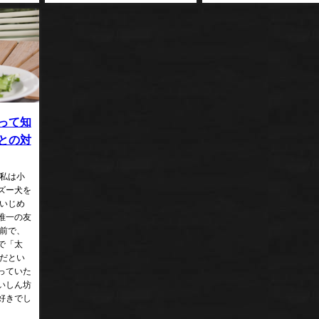
って知
との対
 私は小
ズー犬を
にいじめ
唯一の友
名前で、
で「太
犬だとい
っていた
いしん坊
好きでし