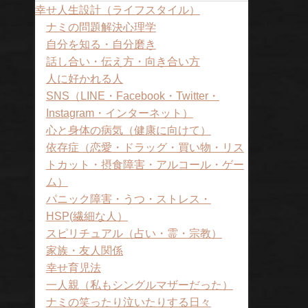
幸せ人生設計（ライフスタイル）
ナミの問題解決心理学
自分を知る・自分磨き
話し合い・伝え方・向き合い方
人に好かれる人
SNS（LINE・Facebook・Twitter・
Instagram・インターネット）
心と身体の病気（健康に向けて）
依存症（恋愛・ドラッグ・買い物・リス
トカット・摂食障害・アルコール・ゲー
ム）
パニック障害・うつ・ストレス・
HSP(繊細な人）
スピリチュアル（占い・霊・宗教）
家族・友人関係
幸せ育児法
一人親（私もシングルマザーだった）
ナミの笑ったり泣いたりする日々