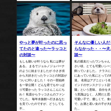
やっと夢が叶ったのに思っ
そんなに優しい人だ
てたのと違った〜ラッコと
らなかった・・〜犬
の対談〜
談〜
もしも願いが叶うなら 私には夢が
私の親友だったワンちゃん
ある。 まるでジョルノジョバーナ
さい頃、とても可愛いシー
のように始まりましたが 小さき頃
飼っていました。 クラス
から大好きだったラッコとの対談が
にあっていた私にとっての
ついに叶いました！ その一部始終
達。 名前はアグニという
を一挙公開！ どんな君でもやっぱ
インドのサンスクリット語
り可愛かった ラッコさんこんにち
陽」という意味。 自分を
わ！ 私昔からラッコさんのファン
う意識はなく、人間だと思
でした。 毎年水族館へ行きあなた
可愛い子で、優しくて、食
を見ていたのですが、どうしても
で、お酒と若い女の子が大
不...
た...