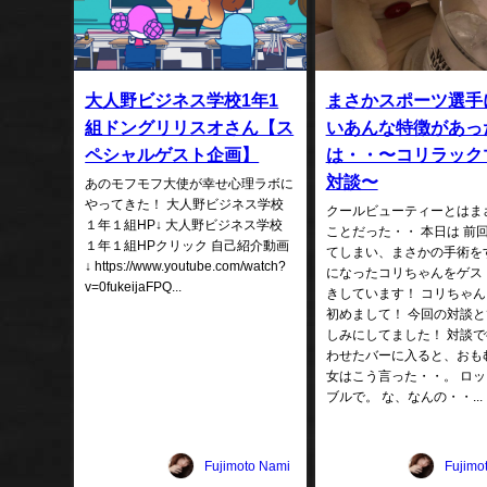
大人野ビジネス学校1年1
まさかスポーツ選手
組ドングリリスオさん【ス
いあんな特徴があっ
ペシャルゲスト企画】
は・・〜コリラック
対談〜
あのモフモフ大使が幸せ心理ラボに
やってきた！ 大人野ビジネス学校
クールビューティーとはま
１年１組HP↓ 大人野ビジネス学校
ことだった・・ 本日は 前
１年１組HPクリック 自己紹介動画
てしまい、まさかの手術を
↓ https://www.youtube.com/watch?
になったコリちゃんをゲス
v=0fukeijaFPQ...
きしています！ コリちゃ
初めまして！ 今回の対談
しみにしてました！ 対談
わせたバーに入ると、おも
女はこう言った・・。 ロ
ブルで。 な、なんの・・...
Fujimoto Nami
Fujimo