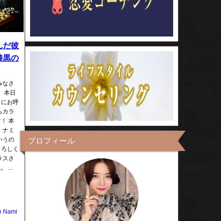
んだ彼
漆黒の
みなさ
 本日
トにお呼
らカラ
！ 本
 ナミ
いうの
プロフィール
よろしく
ラスさ
...
o Nami