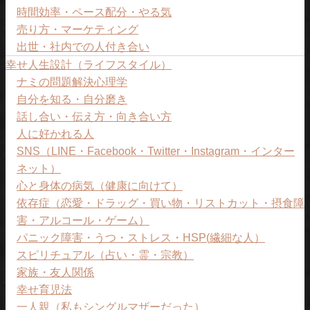
時間効率・ペース配分・やる気
売り方・マーケティング
出世・社内での人付き合い
幸せ人生設計（ライフスタイル）
ナミの問題解決心理学
自分を知る・自分磨き
話し合い・伝え方・向き合い方
人に好かれる人
SNS（LINE・Facebook・Twitter・Instagram・インター
ネット）
心と身体の病気（健康に向けて）
依存症（恋愛・ドラッグ・買い物・リストカット・摂食障
害・アルコール・ゲーム）
パニック障害・うつ・ストレス・HSP(繊細な人）
スピリチュアル（占い・霊・宗教）
家族・友人関係
幸せ育児法
一人親（私もシングルマザーだった）