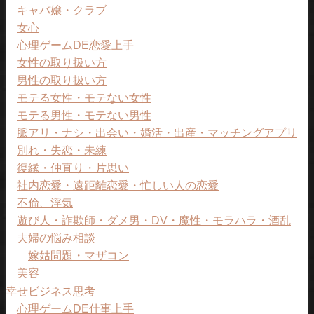
キャバ嬢・クラブ
女心
心理ゲームDE恋愛上手
女性の取り扱い方
男性の取り扱い方
モテる女性・モテない女性
モテる男性・モテない男性
脈アリ・ナシ・出会い・婚活・出産・マッチングアプリ
別れ・失恋・未練
復縁・仲直り・片思い
社内恋愛・遠距離恋愛・忙しい人の恋愛
不倫、浮気
遊び人・詐欺師・ダメ男・DV・魔性・モラハラ・酒乱
夫婦の悩み相談
嫁姑問題・マザコン
美容
幸せビジネス思考
心理ゲームDE仕事上手