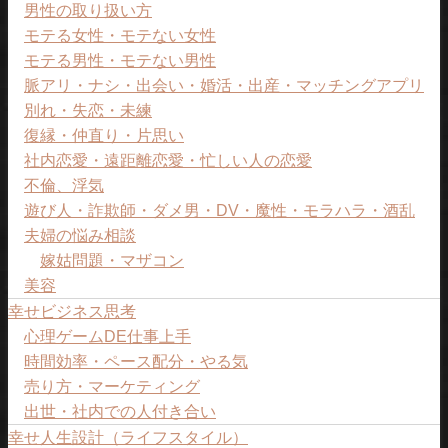
男性の取り扱い方
モテる女性・モテない女性
モテる男性・モテない男性
脈アリ・ナシ・出会い・婚活・出産・マッチングアプリ
別れ・失恋・未練
復縁・仲直り・片思い
社内恋愛・遠距離恋愛・忙しい人の恋愛
不倫、浮気
遊び人・詐欺師・ダメ男・DV・魔性・モラハラ・酒乱
夫婦の悩み相談
嫁姑問題・マザコン
美容
幸せビジネス思考
心理ゲームDE仕事上手
時間効率・ペース配分・やる気
売り方・マーケティング
出世・社内での人付き合い
幸せ人生設計（ライフスタイル）