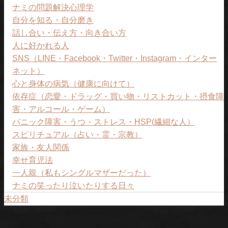
ナミの問題解決心理学
自分を知る・自分磨き
話し合い・伝え方・向き合い方
人に好かれる人
SNS（LINE・Facebook・Twitter・Instagram・インター
ネット）
心と身体の病気（健康に向けて）
依存症（恋愛・ドラッグ・買い物・リストカット・摂食障
害・アルコール・ゲーム）
パニック障害・うつ・ストレス・HSP(繊細な人）
スピリチュアル（占い・霊・宗教）
家族・友人関係
幸せ育児法
一人親（私もシングルマザーだった）
ナミの笑ったり泣いたりする日々
未分類