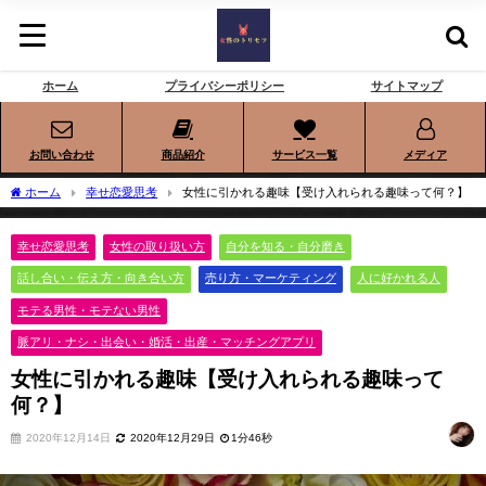
ホーム
プライバシーポリシー
サイトマップ
お問い合わせ
商品紹介
サービス一覧
メディア
ホーム
幸せ恋愛思考
女性に引かれる趣味【受け入れられる趣味って何？】
幸せ恋愛思考
女性の取り扱い方
自分を知る・自分磨き
話し合い・伝え方・向き合い方
売り方・マーケティング
人に好かれる人
モテる男性・モテない男性
脈アリ・ナシ・出会い・婚活・出産・マッチングアプリ
女性に引かれる趣味【受け入れられる趣味って
何？】
2020年12月14日
2020年12月29日
1分46秒