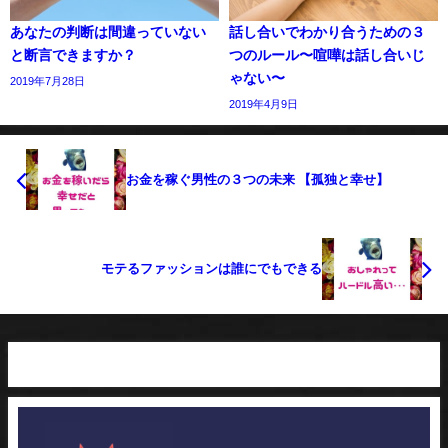
あなたの判断は間違っていない
話し合いでわかり合うための３
と断言できますか？
つのルール〜喧嘩は話し合いじ
ゃない〜
2019年7月28日
2019年4月9日
お金を稼ぐ男性の３つの未来 【孤独と幸せ】
モテるファッションは誰にでもできる