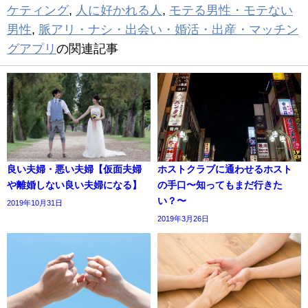
ケティング
,
人に好かれる人
,
モテる男性・モテない
男性
,
脈アリ・ナシ・出会い・婚活・出産・マッチン
グアプリ
の関連記事
良い夫婦・悪い夫婦【仮面夫婦
ホストクラブに通わせるホスト
や離婚しない良い夫婦になる】
の手口〜知ってもまだ行きた
い？〜
2019年10月31日
2019年3月26日