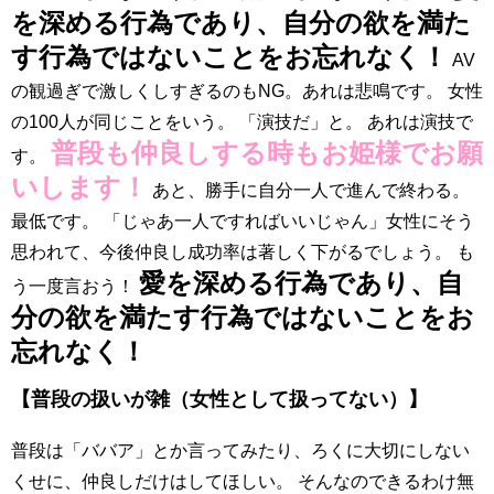
を深める行為であり、自分の欲を満た
す行為ではないことをお忘れなく！
AV
の観過ぎで激しくしすぎるのもNG。あれは悲鳴です。 女性
の100人が同じことをいう。 「演技だ」と。 あれは演技で
普段も仲良しする時もお姫様でお願
す。
いします！
あと、勝手に自分一人で進んで終わる。
最低です。 「じゃあ一人ですればいいじゃん」女性にそう
思われて、今後仲良し成功率は著しく下がるでしょう。 も
愛を深める行為であり、自
う一度言おう！
分の欲を満たす行為ではないことをお
忘れなく！
【普段の扱いが雑（女性として扱ってない）】
普段は「ババア」とか言ってみたり、ろくに大切にしない
くせに、仲良しだけはしてほしい。 そんなのできるわけ無