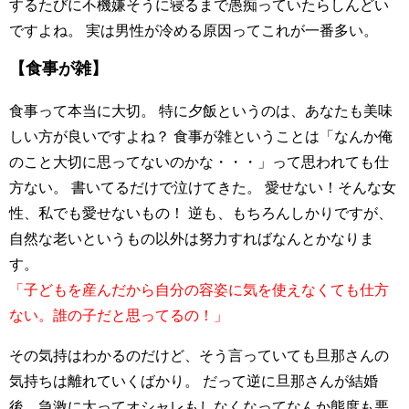
するたびに不機嫌そうに寝るまで愚痴っていたらしんどい
ですよね。 実は男性が冷める原因ってこれが一番多い。
【食事が雑】
食事って本当に大切。 特に夕飯というのは、あなたも美味
しい方が良いですよね？ 食事が雑ということは「なんか俺
のこと大切に思ってないのかな・・・」って思われても仕
方ない。
書いてるだけで泣けてきた。
愛せない！そんな女
性、私でも愛せないもの！
逆も、もちろんしかりですが、
自然な老いというもの以外は努力すればなんとかなりま
す。
「子どもを産んだから自分の容姿に気を使えなくても仕方
ない。誰の子だと思ってるの！」
その気持はわかるのだけど、そう言っていても旦那さんの
気持ちは離れていくばかり。 だって逆に旦那さんが結婚
後、急激に太ってオシャレもしなくなってなんか態度も悪