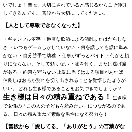
いでしょ！ 普段、大切にされていると感じるからこそ仲良
しできるんです。 普段から大切にしてください。
【人として尊敬できなくなった】
・ギャンブル依存 ・過度な飲酒による酒乱またはだらしな
さ ・いつもゲームしかしていない ・何を話しても話に重み
がない ・自分勝手で幼稚 ・仕事がずっとバイト ・何かと頼
りにならない、そして頼りない ・嘘を付く、または逃げ癖
がある ・約束を守らない 上記に当てはまる項目があれば、
仲良しはおろか別れを切り出されることを覚悟したほうが
いい。 どれも生き様であることをお気づきでしょうか？
生き様は日々の積み重ねである！
生き様
で女性の「この人の子どもを産みたい」につながるのであ
る。 日々の積み重ねで素敵な男性になる努力を！
【普段から「愛してる」「ありがとう」の言葉がな