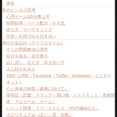
美容
幸せビジネス思考
心理ゲームDE仕事上手
時間効率・ペース配分・やる気
売り方・マーケティング
出世・社内での人付き合い
幸せ人生設計（ライフスタイル）
ナミの問題解決心理学
自分を知る・自分磨き
話し合い・伝え方・向き合い方
人に好かれる人
SNS（LINE・Facebook・Twitter・Instagram・インター
ネット）
心と身体の病気（健康に向けて）
依存症（恋愛・ドラッグ・買い物・リストカット・摂食障
害・アルコール・ゲーム）
パニック障害・うつ・ストレス・HSP(繊細な人）
スピリチュアル（占い・霊・宗教）