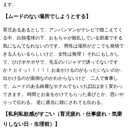
ます。
【ムードのない場所でしようとする】
育児あるあるとして、アンパンマンがテレビで聴こえてく
る中、白熱電球の下、おもちゃが散乱している部屋でする
気になんてなれないのです。 男性は場所がどこでも発情で
きる人もいるらしいけど、女性は無理！ それにもしかし
て、ひげボサボサで、毛玉のパジャマで誘ってないです
か？ ヒイっ！！！！！ お金かけるのがもったいないのか、
出かけるのが面倒なのかわからないけど、二人で食事し
て、ムードのある綺麗なホテルでもいけば話は全く変わっ
てきます。 時間とお金をかけてもらった喜びとか、思いや
りって伝わる。 逆に適当に雑にされても伝わる。
【私利私欲感がすごい（育児疲れ・仕事疲れ・気乗
りしない日・生理前）】