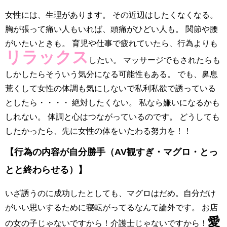
女性には、生理があります。 その近辺はしたくなくなる。
胸が張って痛い人もいれば、頭痛がひどい人も。 関節や腰
がいたいときも。 育児や仕事で疲れていたら、行為よりも
リラックス
したい。 マッサージでもされたらも
しかしたらそういう気分になる可能性もある。 でも、鼻息
荒くして女性の体調も気にしないで私利私欲で誘っている
としたら・・・・ 絶対したくない。 私なら嫌いになるかも
しれない。 体調と心はつながっているのです。 どうしても
したかったら、先に女性の体をいたわる努力を！！
【行為の内容が自分勝手（AV観すぎ・マグロ・とっ
とと終わらせる）】
いざ誘うのに成功したとしても、マグロはだめ。自分だけ
がいい思いするために寝転がってるなんて論外です。 お店
愛
の女の子じゃないですから！介護士じゃないですから！