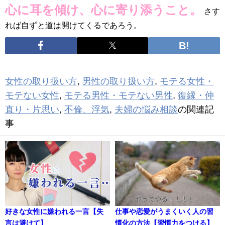
心に耳を傾け、心に寄り添うこと。
さす
れば自ずと道は開けてくるであろう。
女性の取り扱い方
,
男性の取り扱い方
,
モテる女性・
モテない女性
,
モテる男性・モテない男性
,
復縁・仲
直り・片思い
,
不倫、浮気
,
夫婦の悩み相談
の関連記
事
好きな女性に嫌われる一言【失
仕事や恋愛がうまくいく人の習
言は避けて】
慣化の方法【習慣力をつける】