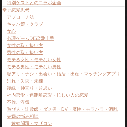
特別ゲストとのコラボ企画
幸せ恋愛思考
アプローチ法
キャバ嬢・クラブ
女心
心理ゲームDE恋愛上手
女性の取り扱い方
男性の取り扱い方
モテる女性・モテない女性
モテる男性・モテない男性
脈アリ・ナシ・出会い・婚活・出産・マッチングアプリ
別れ・失恋・未練
復縁・仲直り・片思い
社内恋愛・遠距離恋愛・忙しい人の恋愛
不倫、浮気
遊び人・詐欺師・ダメ男・DV・魔性・モラハラ・酒乱
夫婦の悩み相談
嫁姑問題・マザコン