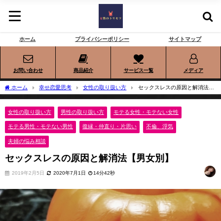
ホーム
プライバシーポリシー
サイトマップ
お問い合わせ
商品紹介
サービス一覧
メディア
ホーム
幸せ恋愛思考
女性の取り扱い方
セックスレスの原因と解消法
【男女別】
女性の取り扱い方
男性の取り扱い方
モテる女性・モテない女性
モテる男性・モテない男性
復縁・仲直り・片思い
不倫、浮気
夫婦の悩み相談
セックスレスの原因と解消法【男女別】
2019年2月5日
2020年7月1日
14分42秒