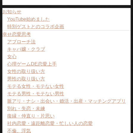
お知らせ
YouTube始めました
特別ゲストとのコラボ企画
幸せ恋愛思考
アプローチ法
キャバ嬢・クラブ
女心
心理ゲームDE恋愛上手
女性の取り扱い方
男性の取り扱い方
モテる女性・モテない女性
モテる男性・モテない男性
脈アリ・ナシ・出会い・婚活・出産・マッチングアプリ
別れ・失恋・未練
復縁・仲直り・片思い
社内恋愛・遠距離恋愛・忙しい人の恋愛
不倫、浮気