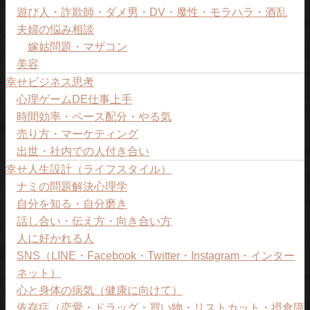
遊び人・詐欺師・ダメ男・DV・魔性・モラハラ・酒乱
夫婦の悩み相談
嫁姑問題・マザコン
美容
幸せビジネス思考
心理ゲームDE仕事上手
時間効率・ペース配分・やる気
売り方・マーケティング
出世・社内での人付き合い
幸せ人生設計（ライフスタイル）
ナミの問題解決心理学
自分を知る・自分磨き
話し合い・伝え方・向き合い方
人に好かれる人
SNS（LINE・Facebook・Twitter・Instagram・インター
ネット）
心と身体の病気（健康に向けて）
依存症（恋愛・ドラッグ・買い物・リストカット・摂食障