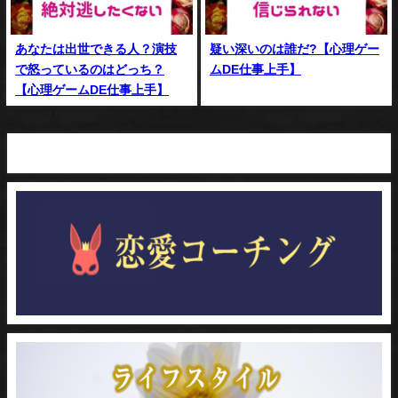
あなたは出世できる人？演技
疑い深いのは誰だ?【心理ゲー
で怒っているのはどっち？
ムDE仕事上手】
【心理ゲームDE仕事上手】