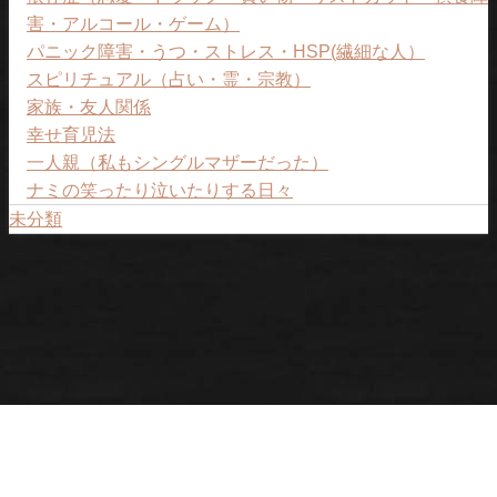
害・アルコール・ゲーム）
パニック障害・うつ・ストレス・HSP(繊細な人）
スピリチュアル（占い・霊・宗教）
家族・友人関係
幸せ育児法
一人親（私もシングルマザーだった）
ナミの笑ったり泣いたりする日々
未分類
プライバシーポリシー
ナミについて
ご予約ページ。
女性のトリセツ