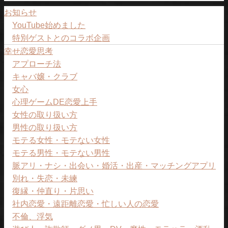
お知らせ
YouTube始めました
特別ゲストとのコラボ企画
幸せ恋愛思考
アプローチ法
キャバ嬢・クラブ
女心
心理ゲームDE恋愛上手
女性の取り扱い方
男性の取り扱い方
モテる女性・モテない女性
モテる男性・モテない男性
脈アリ・ナシ・出会い・婚活・出産・マッチングアプリ
別れ・失恋・未練
復縁・仲直り・片思い
社内恋愛・遠距離恋愛・忙しい人の恋愛
不倫、浮気