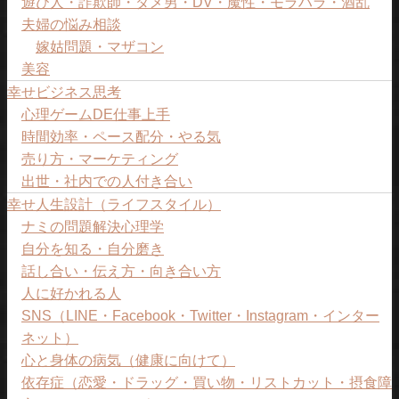
遊び人・詐欺師・ダメ男・DV・魔性・モラハラ・酒乱
夫婦の悩み相談
嫁姑問題・マザコン
美容
幸せビジネス思考
心理ゲームDE仕事上手
時間効率・ペース配分・やる気
売り方・マーケティング
出世・社内での人付き合い
幸せ人生設計（ライフスタイル）
ナミの問題解決心理学
自分を知る・自分磨き
話し合い・伝え方・向き合い方
人に好かれる人
SNS（LINE・Facebook・Twitter・Instagram・インター
ネット）
心と身体の病気（健康に向けて）
依存症（恋愛・ドラッグ・買い物・リストカット・摂食障