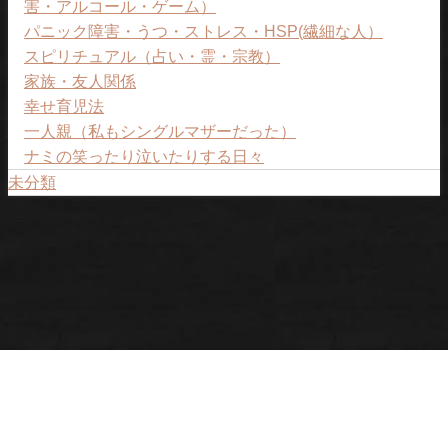
害・アルコール・ゲーム）
パニック障害・うつ・ストレス・HSP(繊細な人）
スピリチュアル（占い・霊・宗教）
家族・友人関係
幸せ育児法
一人親（私もシングルマザーだった）
ナミの笑ったり泣いたりする日々
未分類
プライバシーポリシー
ナミについて
ご予約ページ。
女性のトリセツ