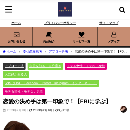
ホーム
プライバシーポリシー
サイトマップ
お問い合わせ
商品紹介
サービス一覧
メディア
ホーム
幸せ恋愛思考
アプローチ法
恋愛の決め手は第一印象で！【FBI
に学ぶ】
アプローチ法
自分を知る・自分磨き
モテる女性・モテない女性
人に好かれる人
SNS（LINE・Facebook・Twitter・Instagram・インターネット）
モテる男性・モテない男性
恋愛の決め手は第一印象で！【FBIに学ぶ】
2023年2月10日
2023年2月10日
9分25秒