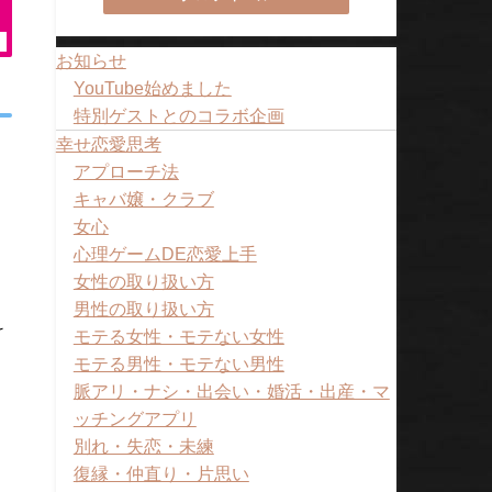
お知らせ
YouTube始めました
特別ゲストとのコラボ企画
幸せ恋愛思考
アプローチ法
キャバ嬢・クラブ
女心
心理ゲームDE恋愛上手
女性の取り扱い方
男性の取り扱い方
け
モテる女性・モテない女性
モテる男性・モテない男性
脈アリ・ナシ・出会い・婚活・出産・マ
ッチングアプリ
別れ・失恋・未練
復縁・仲直り・片思い