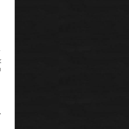
て
友
加
か