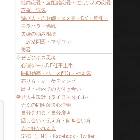
社内恋愛・遠距離恋愛・忙しい人の恋愛
不倫、浮気
遊び人・詐欺師・ダメ男・DV・魔性・
モラハラ・酒乱
夫婦の悩み相談
嫁姑問題・マザコン
美容
幸せビジネス思考
。
心理ゲームDE仕事上手
時間効率・ペース配分・やる気
売り方・マーケティング
出世・社内での人付き合い
幸せ人生設計（ライフスタイル）
ナミの問題解決心理学
自分を知る・自分磨き
話し合い・伝え方・向き合い方
人に好かれる人
SNS（LINE・Facebook・Twitter・