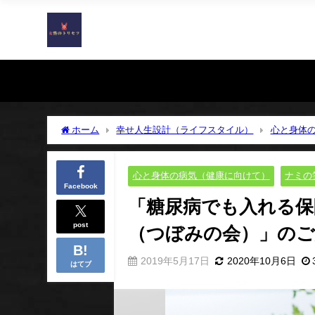
ホーム
幸せ人生設計（ライフスタイル）
心と身体
の会（つぼみの会）」のご紹介〜発症したらしておきたいこ
心と身体の病気（健康に向けて）
ナミの
Facebook
「糖尿病でも入れる保
post
（つぼみの会）」の
2019年5月17日
2020年10月6日
はてブ