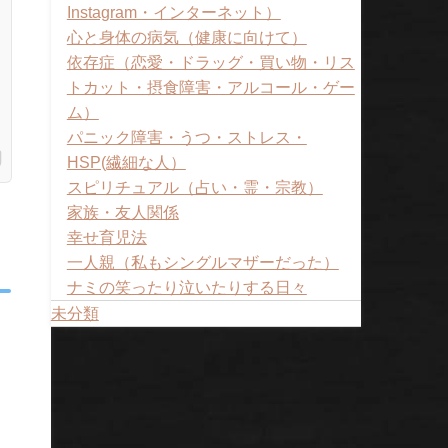
Instagram・インターネット）
心と身体の病気（健康に向けて）
依存症（恋愛・ドラッグ・買い物・リス
トカット・摂食障害・アルコール・ゲー
ム）
パニック障害・うつ・ストレス・
HSP(繊細な人）
スピリチュアル（占い・霊・宗教）
家族・友人関係
幸せ育児法
一人親（私もシングルマザーだった）
ナミの笑ったり泣いたりする日々
未分類