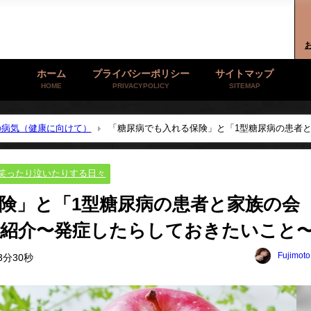
ホーム
プライバシーポリシー
サイトマップ
HOME
PRIVACYPOLICY
SITEMAP
の病気（健康に向けて）
「糖尿病でも入れる保険」と「1型糖尿病の患者
と〜
笑ったり泣いたりする日々
険」と「1型糖尿病の患者と家族の会
ご紹介〜発症したらしておきたいこと
Fujimot
3分30秒