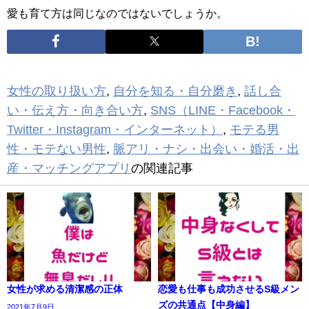
愛も育て方は同じなのではないでしょうか。
女性の取り扱い方
,
自分を知る・自分磨き
,
話し合
い・伝え方・向き合い方
,
SNS（LINE・Facebook・
Twitter・Instagram・インターネット）
,
モテる男
性・モテない男性
,
脈アリ・ナシ・出会い・婚活・出
産・マッチングアプリ
の関連記事
女性が求める清潔感の正体
恋愛も仕事も成功させるS級メン
ズの共通点【中身編】
2021年7月9日