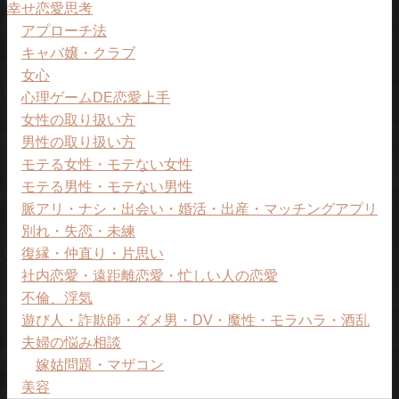
幸せ恋愛思考
アプローチ法
キャバ嬢・クラブ
女心
心理ゲームDE恋愛上手
女性の取り扱い方
男性の取り扱い方
モテる女性・モテない女性
モテる男性・モテない男性
脈アリ・ナシ・出会い・婚活・出産・マッチングアプリ
別れ・失恋・未練
復縁・仲直り・片思い
社内恋愛・遠距離恋愛・忙しい人の恋愛
不倫、浮気
遊び人・詐欺師・ダメ男・DV・魔性・モラハラ・酒乱
夫婦の悩み相談
嫁姑問題・マザコン
美容