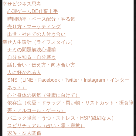
幸せビジネス思考
心理ゲームDE仕事上手
時間効率・ペース配分・やる気
売り方・マーケティング
出世・社内での人付き合い
幸せ人生設計（ライフスタイル）
ナミの問題解決心理学
自分を知る・自分磨き
話し合い・伝え方・向き合い方
人に好かれる人
SNS（LINE・Facebook・Twitter・Instagram・インター
ネット）
心と身体の病気（健康に向けて）
依存症（恋愛・ドラッグ・買い物・リストカット・摂食障
害・アルコール・ゲーム）
パニック障害・うつ・ストレス・HSP(繊細な人）
スピリチュアル（占い・霊・宗教）
家族・友人関係