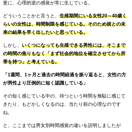
更に、心理的逆の感覚が常に生じている。
どういうことかと言うと、
生殖期間にいる女性20～40歳く
らいの女性は、時間制限を感じている。そのため彼との未
来の結果を早く出したいと思っている。
しかし、
いくつになっても生殖できる男性には、そこまで
の時間の焦りもなく「まず社会的地位を確立させてから所
帯を持つ」と考えている。
「1週間、1ヶ月と過去の時間経過を振り返ると、女性の方
が男性より圧倒的に短く認識している」
その短く感じている中の、待つという時間を無駄に感じて
きたり、もどかしくなるのは、当たり前の心理なのです
ね。
と、ここまでは男女別時間感覚の違いを説明しましたが