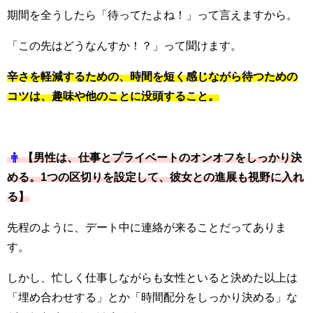
期間を全うしたら「待ってたよね！」って言えますから。
「この先はどうなんすか！？」って聞けます。
辛さを軽減するための、時間を短く感じながら待つための
コツは、趣味や他のことに没頭すること。
【男性は、仕事とプライベートのオンオフをしっかり決
める。1つの区切りを設定して、彼女との進展も視野に入れ
る】
先程のように、デート中に連絡が来ることだってありま
す。
しかし、忙しく仕事しながらも女性といると決めた以上は
「埋め合わせする」とか「時間配分をしっかり決める」な