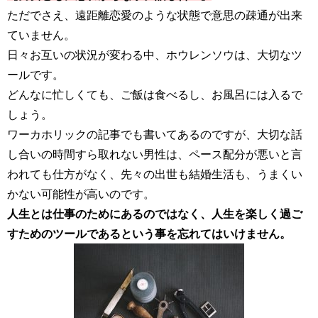
ただでさえ、遠距離恋愛のような状態で意思の疎通が出来
ていません。
日々お互いの状況が変わる中、ホウレンソウは、大切なツ
ールです。
どんなに忙しくても、ご飯は食べるし、お風呂には入るで
しょう。
ワーカホリックの記事でも書いてあるのですが、大切な話
し合いの時間すら取れない男性は、ペース配分が悪いと言
われても仕方がなく、先々の出世も結婚生活も、うまくい
かない可能性が高いのです。
人生とは仕事のためにあるのではなく、人生を楽しく過ご
すためのツールであるという事を忘れてはいけません。