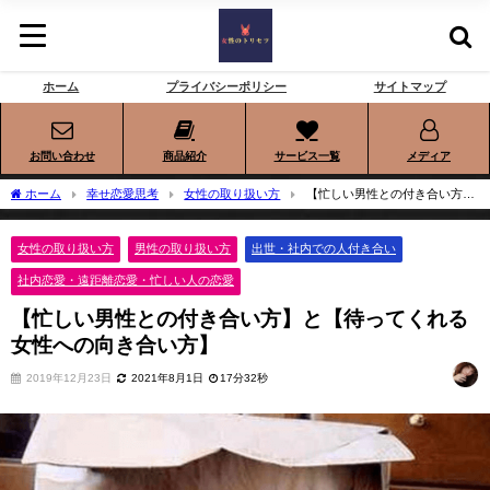
ホーム
プライバシーポリシー
サイトマップ
お問い合わせ
商品紹介
サービス一覧
メディア
ホーム
幸せ恋愛思考
女性の取り扱い方
【忙しい男性との付き合い方】
と【待ってくれる女性への向き合い方】
女性の取り扱い方
男性の取り扱い方
出世・社内での人付き合い
社内恋愛・遠距離恋愛・忙しい人の恋愛
【忙しい男性との付き合い方】と【待ってくれる
女性への向き合い方】
2019年12月23日
2021年8月1日
17分32秒