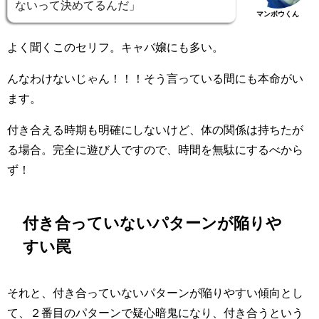
ないって決めてるんだ」
マンボウくん
よく聞くこのセリフ。キャバ嬢にも多い。
んなわけないじゃん！！！そう言っている間にも本命がい
ます。
付き合える時期も明確にしないけど、体の関係は持ちたが
る場合。完全に遊び人ですので、時間を無駄にするべから
ず！
付き合っていないパターンが陥りや
すい罠
それと、付き合っていないパターンが陥りやすい傾向とし
て、２番目のパターンで疑心暗鬼になり、付き合うという