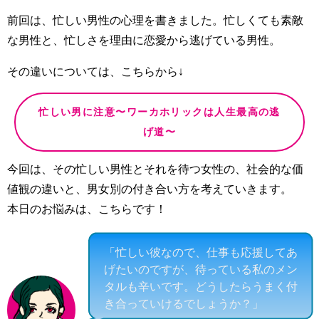
前回は、忙しい男性の心理を書きました。忙しくても素敵
な男性と、忙しさを理由に恋愛から逃げている男性。
その違いについては、こちらから↓
忙しい男に注意〜ワーカホリックは人生最高の逃
げ道〜
今回は、その忙しい男性とそれを待つ女性の、社会的な価
値観の違いと、男女別の付き合い方を考えていきます。
本日のお悩みは、こちらです！
「忙しい彼なので、仕事も応援してあ
げたいのですが、待っている私のメン
タルも辛いです。どうしたらうまく付
き合っていけるでしょうか？」