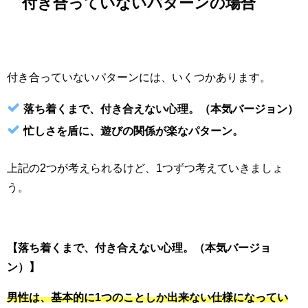
付き合っていないパターンの場合
付き合っていないパターンには、いくつかあります。
落ち着くまで、付き合えない心理。（本気バージョン）
忙しさを盾に、遊びの関係が楽なパターン。
上記の2つが考えられるけど、1つずつ考えていきましょ
う。
【落ち着くまで、付き合えない心理。（本気バージョ
ン）】
男性は、基本的に1つのことしか出来ない仕様になってい