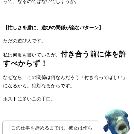
って、なるのではないでしょうか。
【忙しさを盾に、遊びの関係が楽なパターン】
ただの遊び人です。
付き合う前に体を許
私は何度も書いているが、
すべからず！
なぜなら「この関係は何なんだろう？付き合ってほしい」
になるから。絶対なるからです。
ホストに多いこの手口。
「この仕事を辞めるまでは、彼女は作ら