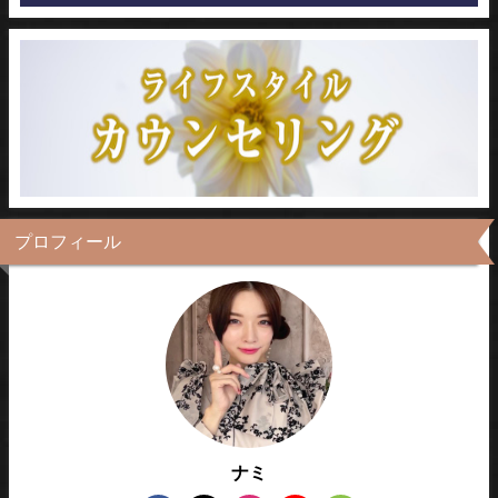
プロフィール
ナミ