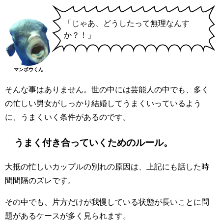
「じゃあ、どうしたって無理なんす
か？！」
マンボウくん
そんな事はありません。世の中には芸能人の中でも、多く
の忙しい男女がしっかり結婚してうまくいっているよう
に、うまくいく条件があるのです。
うまく付き合っていくためのルール。
大抵の忙しいカップルの別れの原因は、上記にも話した時
間間隔のズレです。
その中でも、片方だけが我慢している状態が長いことに問
題があるケースが多く見られます。