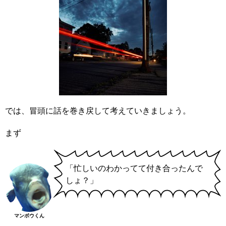
では、冒頭に話を巻き戻して考えていきましょう。
まず
「忙しいのわかってて付き合ったんで
しょ？」
マンボウくん