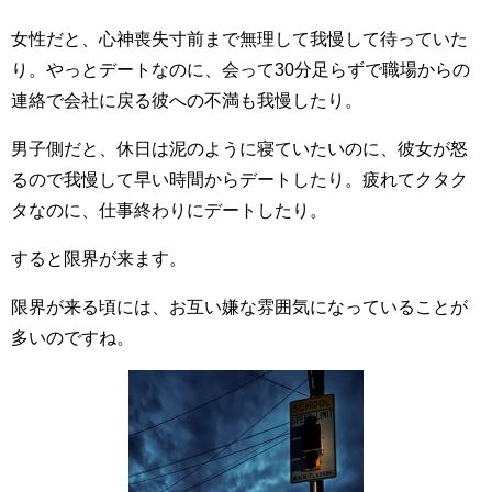
女性だと、心神喪失寸前まで無理して我慢して待っていた
り。やっとデートなのに、会って30分足らずで職場からの
連絡で会社に戻る彼への不満も我慢したり。
男子側だと、休日は泥のように寝ていたいのに、彼女が怒
るので我慢して早い時間からデートしたり。疲れてクタク
タなのに、仕事終わりにデートしたり。
すると限界が来ます。
限界が来る頃には、お互い嫌な雰囲気になっていることが
多いのですね。