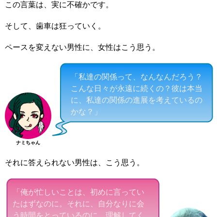
この言葉は、実に不確かです。
そして、歯車は狂っていく。
ペースを変えない男性に、女性はこう思う。
「私達の関係って、なんなんだろう？
こんな日々が永遠に続くの？彼は本当
に、私達の関係の進展を考えているの
かな？」
ナミちゃん
それに答えられない男性は、こう思う。
「俺が忙しいことは、初めに言ってい
たはずなのに。それに、自分なりに会
う時間をとっているのに、理解してく