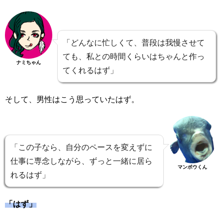
「どんなに忙しくて、普段は我慢させて
ても、私との時間くらいはちゃんと作っ
ナミちゃん
てくれるはず」
そして、男性はこう思っていたはず。
「この子なら、自分のペースを変えずに
仕事に専念しながら、ずっと一緒に居ら
マンボウくん
れるはず」
「はず」