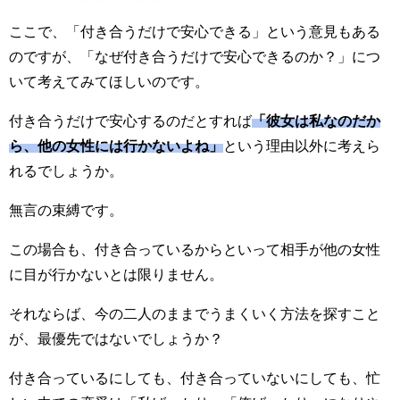
ここで、「付き合うだけで安心できる」という意見もある
のですが、「なぜ付き合うだけで安心できるのか？」につ
いて考えてみてほしいのです。
付き合うだけで安心するのだとすれば
「彼女は私なのだか
ら、他の女性には行かないよね」
という理由以外に考えら
れるでしょうか。
無言の束縛です。
この場合も、付き合っているからといって相手が他の女性
に目が行かないとは限りません。
それならば、今の二人のままでうまくいく方法を探すこと
が、最優先ではないでしょうか？
付き合っているにしても、付き合っていないにしても、忙