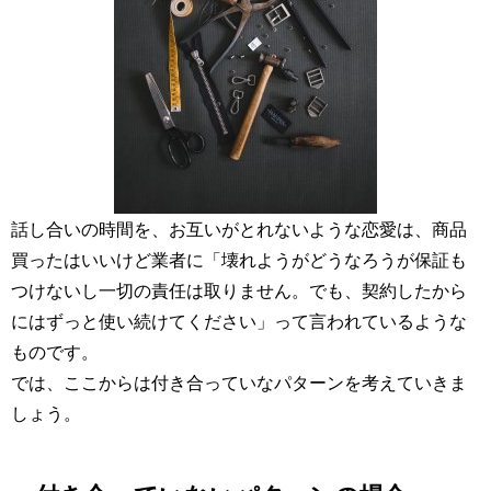
話し合いの時間を、お互いがとれないような恋愛は、商品
買ったはいいけど業者に「壊れようがどうなろうが保証も
つけないし一切の責任は取りません。でも、契約したから
にはずっと使い続けてください」って言われているような
ものです。
では、ここからは付き合っていなパターンを考えていきま
しょう。