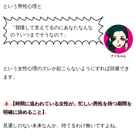
という男性心理と
「我慢して支えてるのにあなたなんな
の？いつまでそうなの？」
ナミちゃん
という女性心理のズレが起こらないようにすれば回避でき
ます。
【時間に追われている女性が、忙しい男性を待つ期間を
明確に決めること】
見通しのない未来なんか、待てるわけ無いですよね。