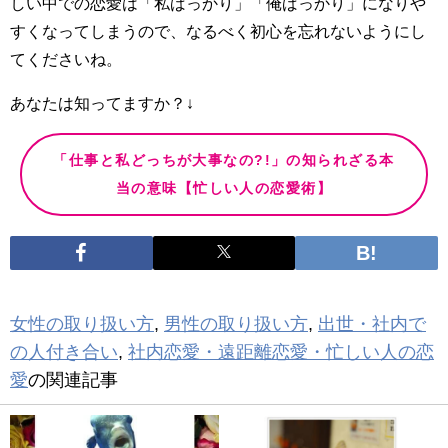
しい中での恋愛は「私ばっかり」「俺ばっかり」になりや
すくなってしまうので、なるべく初心を忘れないようにし
てくださいね。
あなたは知ってますか？↓
「仕事と私どっちが大事なの?!」の知られざる本
当の意味【忙しい人の恋愛術】
女性の取り扱い方
,
男性の取り扱い方
,
出世・社内で
の人付き合い
,
社内恋愛・遠距離恋愛・忙しい人の恋
愛
の関連記事