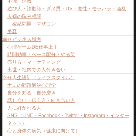
不倫、浮気
遊び人・詐欺師・ダメ男・DV・魔性・モラハラ・酒乱
夫婦の悩み相談
嫁姑問題・マザコン
美容
幸せビジネス思考
心理ゲームDE仕事上手
時間効率・ペース配分・やる気
売り方・マーケティング
出世・社内での人付き合い
幸せ人生設計（ライフスタイル）
ナミの問題解決心理学
自分を知る・自分磨き
話し合い・伝え方・向き合い方
人に好かれる人
SNS（LINE・Facebook・Twitter・Instagram・インター
ネット）
心と身体の病気（健康に向けて）