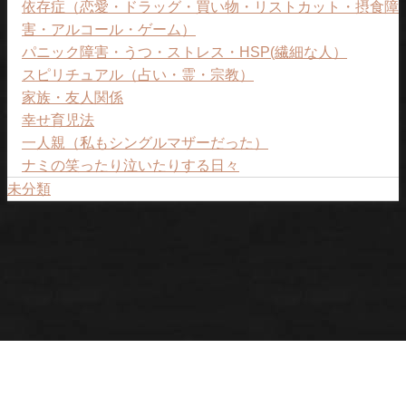
依存症（恋愛・ドラッグ・買い物・リストカット・摂食障
害・アルコール・ゲーム）
パニック障害・うつ・ストレス・HSP(繊細な人）
スピリチュアル（占い・霊・宗教）
家族・友人関係
幸せ育児法
一人親（私もシングルマザーだった）
ナミの笑ったり泣いたりする日々
未分類
プライバシーポリシー
ナミについて
ご予約ページ。
女性のトリセツ