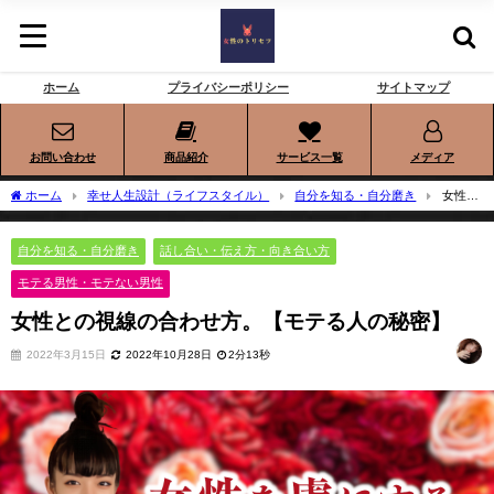
ホーム
プライバシーポリシー
サイトマップ
お問い合わせ
商品紹介
サービス一覧
メディア
ホーム
幸せ人生設計（ライフスタイル）
自分を知る・自分磨き
女性と
の視線の合わせ方。【モテる人の秘密】
自分を知る・自分磨き
話し合い・伝え方・向き合い方
モテる男性・モテない男性
女性との視線の合わせ方。【モテる人の秘密】
2022年3月15日
2022年10月28日
2分13秒