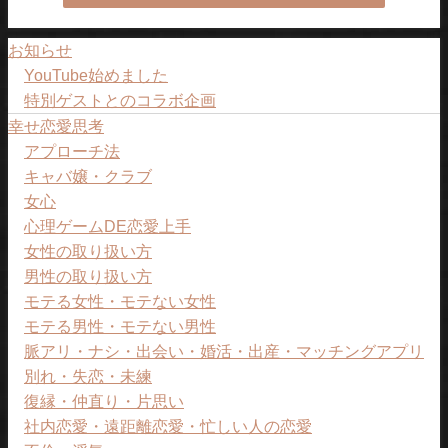
お知らせ
YouTube始めました
特別ゲストとのコラボ企画
幸せ恋愛思考
アプローチ法
キャバ嬢・クラブ
女心
心理ゲームDE恋愛上手
女性の取り扱い方
男性の取り扱い方
モテる女性・モテない女性
モテる男性・モテない男性
脈アリ・ナシ・出会い・婚活・出産・マッチングアプリ
別れ・失恋・未練
復縁・仲直り・片思い
社内恋愛・遠距離恋愛・忙しい人の恋愛