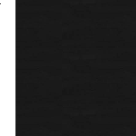
で
て
っ