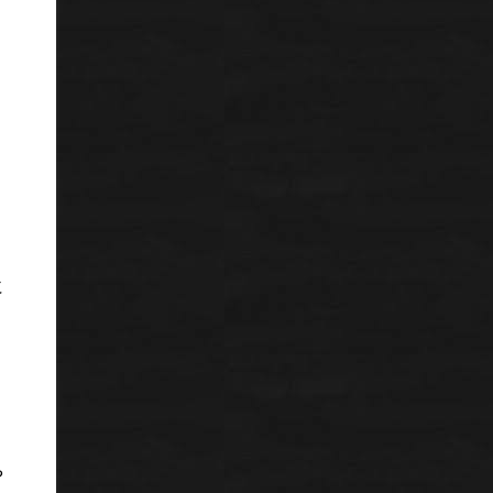
に
。
や