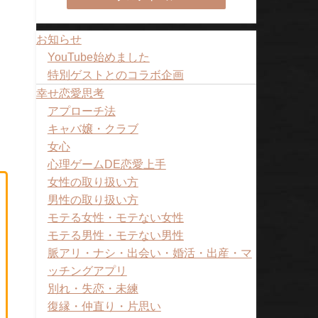
お知らせ
YouTube始めました
特別ゲストとのコラボ企画
幸せ恋愛思考
アプローチ法
キャバ嬢・クラブ
女心
心理ゲームDE恋愛上手
女性の取り扱い方
男性の取り扱い方
モテる女性・モテない女性
モテる男性・モテない男性
脈アリ・ナシ・出会い・婚活・出産・マ
ッチングアプリ
別れ・失恋・未練
復縁・仲直り・片思い