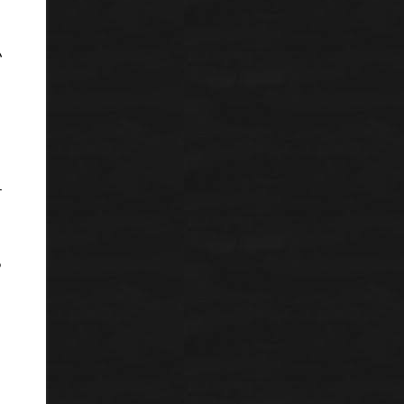
い
ト
す
る