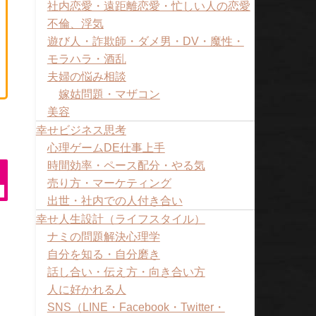
社内恋愛・遠距離恋愛・忙しい人の恋愛
不倫、浮気
遊び人・詐欺師・ダメ男・DV・魔性・
モラハラ・酒乱
夫婦の悩み相談
嫁姑問題・マザコン
美容
幸せビジネス思考
心理ゲームDE仕事上手
時間効率・ペース配分・やる気
売り方・マーケティング
出世・社内での人付き合い
幸せ人生設計（ライフスタイル）
ナミの問題解決心理学
自分を知る・自分磨き
話し合い・伝え方・向き合い方
人に好かれる人
SNS（LINE・Facebook・Twitter・