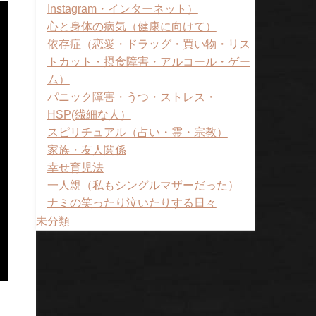
Instagram・インターネット）
心と身体の病気（健康に向けて）
依存症（恋愛・ドラッグ・買い物・リス
トカット・摂食障害・アルコール・ゲー
ム）
パニック障害・うつ・ストレス・
HSP(繊細な人）
スピリチュアル（占い・霊・宗教）
家族・友人関係
幸せ育児法
一人親（私もシングルマザーだった）
ナミの笑ったり泣いたりする日々
未分類