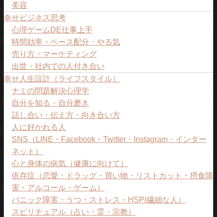
美容
幸せビジネス思考
心理ゲームDE仕事上手
時間効率・ペース配分・やる気
売り方・マーケティング
出世・社内での人付き合い
幸せ人生設計（ライフスタイル）
ナミの問題解決心理学
自分を知る・自分磨き
話し合い・伝え方・向き合い方
人に好かれる人
SNS（LINE・Facebook・Twitter・Instagram・インター
ネット）
心と身体の病気（健康に向けて）
依存症（恋愛・ドラッグ・買い物・リストカット・摂食障
害・アルコール・ゲーム）
パニック障害・うつ・ストレス・HSP(繊細な人）
スピリチュアル（占い・霊・宗教）