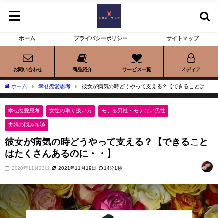
ホーム
プライバシーポリシー
サイトマップ
お問い合わせ
商品紹介
サービス一覧
メディア
ホーム
幸せ恋愛思考
彼女が病気の時どうやって支える？【できることはた
くさんあるのに・・】
幸せ恋愛思考
女性の取り扱い方
モテる男性・モテない男性
夫婦の悩み相談
彼女が病気の時どうやって支える？【できること
はたくさんあるのに・・】
2020年11月23日
2021年11月19日
14分1秒