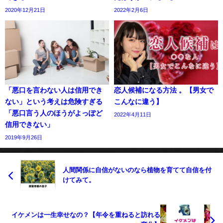
2020年12月21日
2022年2月6日
「悪口を言わない人は信用でき
恋人候補になる方法 。【男女で
ない」という考えは危険すぎる
こんなに違う】
「悪口言う人のほうがよっぽど
2022年4月11日
信用できない」
2019年9月26日
人間関係に自信がないのなら植物を育てて自信を付
けてみて。
イケメンは一生幸せなの？【年令を重ねると訪れる