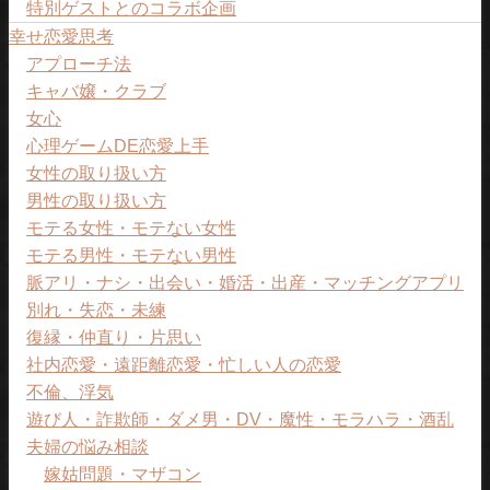
特別ゲストとのコラボ企画
幸せ恋愛思考
アプローチ法
キャバ嬢・クラブ
女心
心理ゲームDE恋愛上手
女性の取り扱い方
男性の取り扱い方
モテる女性・モテない女性
モテる男性・モテない男性
脈アリ・ナシ・出会い・婚活・出産・マッチングアプリ
別れ・失恋・未練
復縁・仲直り・片思い
社内恋愛・遠距離恋愛・忙しい人の恋愛
不倫、浮気
遊び人・詐欺師・ダメ男・DV・魔性・モラハラ・酒乱
夫婦の悩み相談
嫁姑問題・マザコン