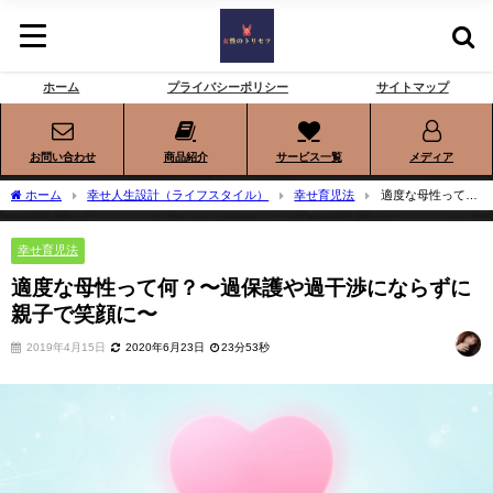
ホーム
プライバシーポリシー
サイトマップ
お問い合わせ
商品紹介
サービス一覧
メディア
ホーム
幸せ人生設計（ライフスタイル）
幸せ育児法
適度な母性って
何？〜過保護や過干渉にならずに親子で笑顔に〜
幸せ育児法
適度な母性って何？〜過保護や過干渉にならずに
親子で笑顔に〜
2019年4月15日
2020年6月23日
23分53秒