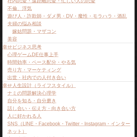
社内恋愛・遠距離恋愛・忙しい人の恋愛
不倫、浮気
遊び人・詐欺師・ダメ男・DV・魔性・モラハラ・酒乱
夫婦の悩み相談
嫁姑問題・マザコン
美容
幸せビジネス思考
心理ゲームDE仕事上手
時間効率・ペース配分・やる気
売り方・マーケティング
出世・社内での人付き合い
幸せ人生設計（ライフスタイル）
ナミの問題解決心理学
自分を知る・自分磨き
話し合い・伝え方・向き合い方
人に好かれる人
SNS（LINE・Facebook・Twitter・Instagram・インター
ネット）