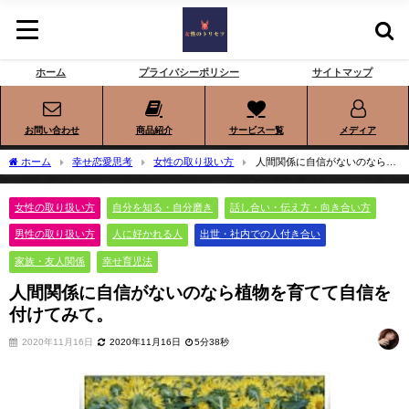
ホーム
プライバシーポリシー
サイトマップ
お問い合わせ
商品紹介
サービス一覧
メディア
ホーム
幸せ恋愛思考
女性の取り扱い方
人間関係に自信がないのなら植
物を育てて自信を付けてみて。
女性の取り扱い方
自分を知る・自分磨き
話し合い・伝え方・向き合い方
男性の取り扱い方
人に好かれる人
出世・社内での人付き合い
家族・友人関係
幸せ育児法
人間関係に自信がないのなら植物を育てて自信を
付けてみて。
2020年11月16日
2020年11月16日
5分38秒