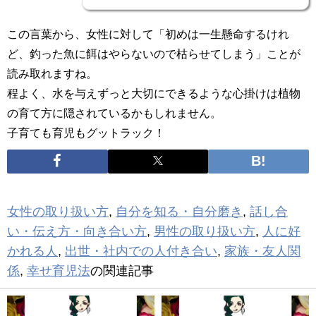
この言葉から、女性に対して「初めは一生懸命するけれ
ど、釣った魚に餌はやらないので枯らせてしまう」ことが
読み取れますね。
程よく、水を与えずっと大切にできるような心掛けは植物
の育て方に隠されているかもしれません。
子育ても育児もグットラック！
女性の取り扱い方
,
自分を知る・自分磨き
,
話し合
い・伝え方・向き合い方
,
男性の取り扱い方
,
人に好
かれる人
,
出世・社内での人付き合い
,
家族・友人関
係
,
幸せ育児法
の関連記事