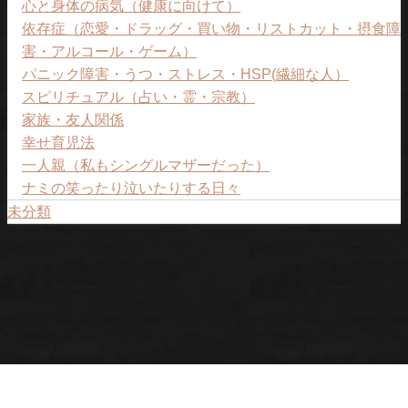
心と身体の病気（健康に向けて）
依存症（恋愛・ドラッグ・買い物・リストカット・摂食障
害・アルコール・ゲーム）
パニック障害・うつ・ストレス・HSP(繊細な人）
スピリチュアル（占い・霊・宗教）
家族・友人関係
幸せ育児法
一人親（私もシングルマザーだった）
ナミの笑ったり泣いたりする日々
未分類
プライバシーポリシー
ナミについて
ご予約ページ。