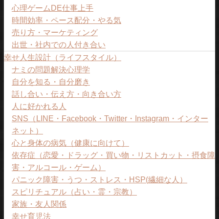
心理ゲームDE仕事上手
時間効率・ペース配分・やる気
売り方・マーケティング
出世・社内での人付き合い
幸せ人生設計（ライフスタイル）
ナミの問題解決心理学
自分を知る・自分磨き
話し合い・伝え方・向き合い方
人に好かれる人
SNS（LINE・Facebook・Twitter・Instagram・インター
ネット）
心と身体の病気（健康に向けて）
依存症（恋愛・ドラッグ・買い物・リストカット・摂食障
害・アルコール・ゲーム）
パニック障害・うつ・ストレス・HSP(繊細な人）
スピリチュアル（占い・霊・宗教）
家族・友人関係
幸せ育児法