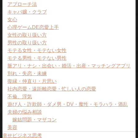
アプローチ法
キャバ嬢・クラブ
女心
心理ゲームDE恋愛上手
女性の取り扱い方
男性の取り扱い方
モテる女性・モテない女性
モテる男性・モテない男性
脈アリ・ナシ・出会い・婚活・出産・マッチングアプリ
別れ・失恋・未練
復縁・仲直り・片思い
社内恋愛・遠距離恋愛・忙しい人の恋愛
不倫、浮気
遊び人・詐欺師・ダメ男・DV・魔性・モラハラ・酒乱
夫婦の悩み相談
嫁姑問題・マザコン
美容
幸せビジネス思考