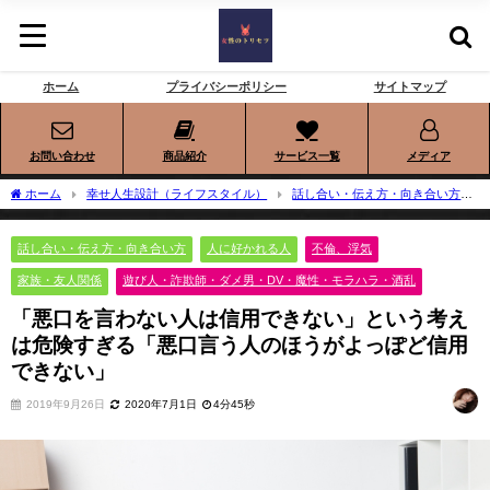
ホーム
プライバシーポリシー
サイトマップ
お問い合わせ
商品紹介
サービス一覧
メディア
ホーム
幸せ人生設計（ライフスタイル）
話し合い・伝え方・向き合い方
「悪口を言わない人は信用できない」という考えは危険すぎる「悪口言う人のほ
うがよっぽど信用できない」
話し合い・伝え方・向き合い方
人に好かれる人
不倫、浮気
家族・友人関係
遊び人・詐欺師・ダメ男・DV・魔性・モラハラ・酒乱
「悪口を言わない人は信用できない」という考え
は危険すぎる「悪口言う人のほうがよっぽど信用
できない」
2019年9月26日
2020年7月1日
4分45秒