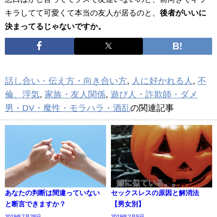
キラしてて可愛くて本当の友人が居るのと、
後者がいいに
決まってるじゃないですか。
話し合い・伝え方・向き合い方
,
人に好かれる人
,
不
倫、浮気
,
家族・友人関係
,
遊び人・詐欺師・ダメ
男・DV・魔性・モラハラ・酒乱
の関連記事
あなたの判断は間違っていない
セックスレスの原因と解消法
と断言できますか？
【男女別】
2019年7月28日
2019年2月5日