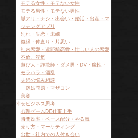
モテる女性・モテない女性
モテる男性・モテない男性
脈アリ・ナシ・出会い・婚活・出産・マ
ッチングアプリ
別れ・失恋・未練
復縁・仲直り・片思い
社内恋愛・遠距離恋愛・忙しい人の恋愛
不倫、浮気
遊び人・詐欺師・ダメ男・DV・魔性・
モラハラ・酒乱
夫婦の悩み相談
嫁姑問題・マザコン
美容
幸せビジネス思考
心理ゲームDE仕事上手
時間効率・ペース配分・やる気
売り方・マーケティング
出世・社内での人付き合い