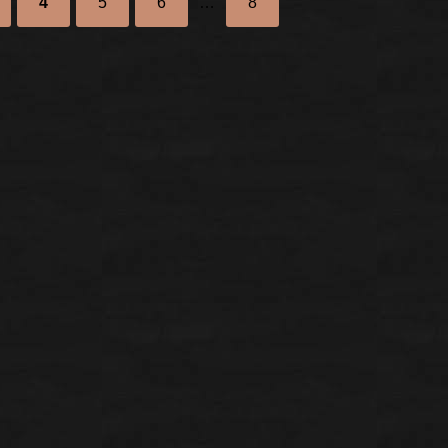
4
5
6
…
8