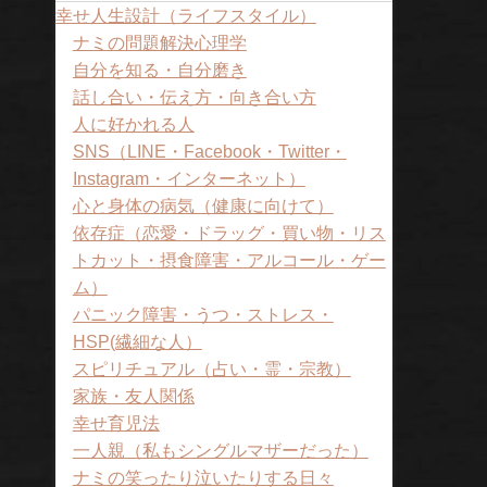
幸せ人生設計（ライフスタイル）
ナミの問題解決心理学
自分を知る・自分磨き
話し合い・伝え方・向き合い方
人に好かれる人
SNS（LINE・Facebook・Twitter・
Instagram・インターネット）
心と身体の病気（健康に向けて）
依存症（恋愛・ドラッグ・買い物・リス
トカット・摂食障害・アルコール・ゲー
ム）
パニック障害・うつ・ストレス・
HSP(繊細な人）
スピリチュアル（占い・霊・宗教）
家族・友人関係
幸せ育児法
一人親（私もシングルマザーだった）
ナミの笑ったり泣いたりする日々