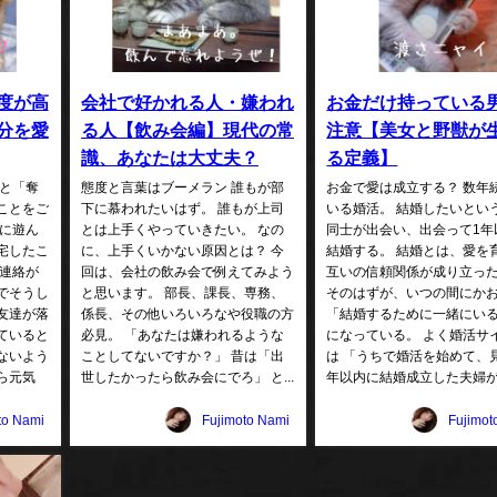
度が高
会社で好かれる人・嫌われ
お金だけ持っている
分を愛
る人【飲み会編】現代の常
注意【美女と野獣が
識、あなたは大丈夫？
る定義】
」と「奪
態度と言葉はブーメラン 誰もが部
お金で愛は成立する？ 数年
ことをご
下に慕われたいはず。 誰もが上司
いる婚活。 結婚したいとい
達に遊ん
とは上手くやっていきたい。 なの
同士が出会い、出会って1年
宅したこ
に、上手くいかない原因とは？ 今
結婚する。 結婚とは、愛を
ら連絡が
回は、会社の飲み会で例えてみよう
互いの信頼関係が成り立っ
でそうし
と思います。 部長、課長、専務、
そのはずが、いつの間にか
友達が落
係長、その他いろいろなや役職の方
「結婚するために一緒にい
ていると
必見。 「あなたは嫌われるような
になっている。 よく婚活サ
ないよう
ことしてないですか？」 昔は「出
は 「うちで婚活を始めて、
ら元気
世したかったら飲み会にでろ」 と...
年以内に結婚成立した夫婦が80
to Nami
Fujimoto Nami
Fujimot